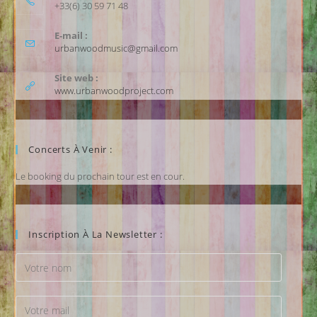
+33(6) 30 59 71 48
E-mail :
urbanwoodmusic@gmail.com
Site web :
www.urbanwoodproject.com
Concerts À Venir :
Le booking du prochain tour est en cour.
Inscription À La Newsletter :