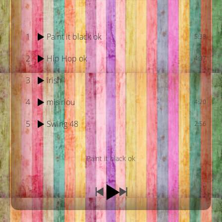
1
Paint it black ok
5:38
2
Hip Hop ok
4:37
3
irish
4
misirlou
4:20
5
Swing 48
2:56
Paint it black ok