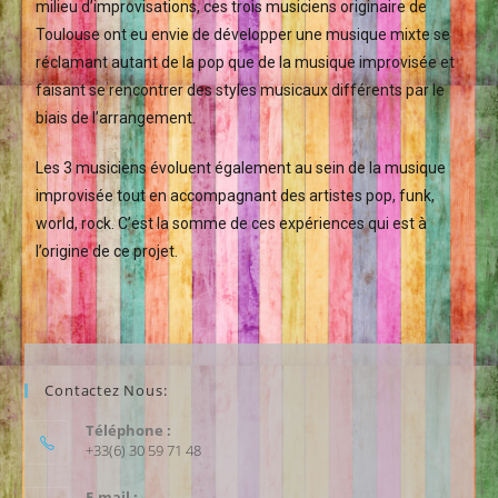
milieu d’improvisations, ces trois musiciens originaire de
Toulouse ont eu envie de développer une musique mixte se
réclamant autant de la pop que de la musique improvisée et
faisant se rencontrer des styles musicaux différents par le
biais de l’arrangement.
Les 3 musiciens évoluent également au sein de la musique
improvisée tout en accompagnant des artistes pop, funk,
world, rock. C’est la somme de ces expériences qui est à
l’origine de ce projet.
Contactez Nous:
Téléphone :
+33(6) 30 59 71 48
E-mail :