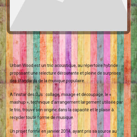
Urban Wood est un trio acoustique, au répertoire hybride
proposant une relecture déroutante et pleine de surprises
des standards de la musique populaire.
A l’instar des DJs : collage, mixage et découpage, le «
mashup », technique d’arrangement largement utilisée par
le trio, trouve son origine dans la capacité et le plaisir à
recycler toute forme de musique.
Un projet formé en janvier 2014, ayant pris sa source au